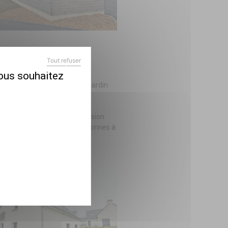
Tout refuser
X
MASQUER LE BANDEAU DES COOKIES
vous souhaitez
aisons de type 4 et 5 avec jardin
s entre 10 maisons en accession
ociaux dont un adapté aux personnes à