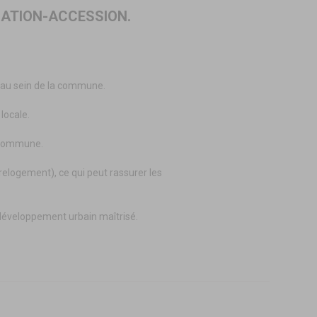
OCATION-ACCESSION.
e au sein de la commune.
locale.
a commune.
relogement), ce qui peut rassurer les
 développement urbain maîtrisé.