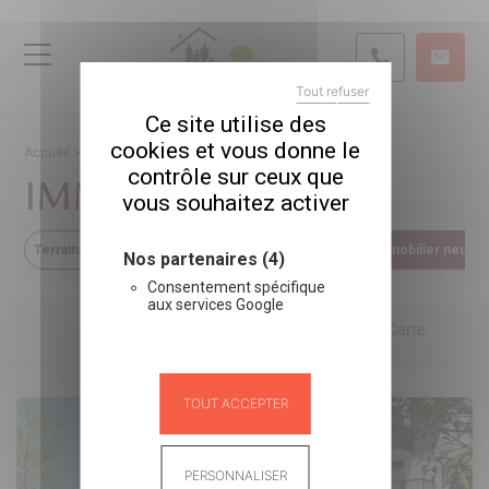
Tout refuser
X
MASQUER LE BANDEAU
Ce site utilise des
cookies et vous donne le
Accueil
>
Immobilier neuf
contrôle sur ceux que
IMMOBILIER NEUF
vous souhaitez activer
Terrains à bâtir (19)
Locaux commerciaux (1)
Immobilier neuf (9
Nos partenaires (4)
Consentement spécifique
aux services Google
Liste
Carte
TOUT ACCEPTER
PERSONNALISER