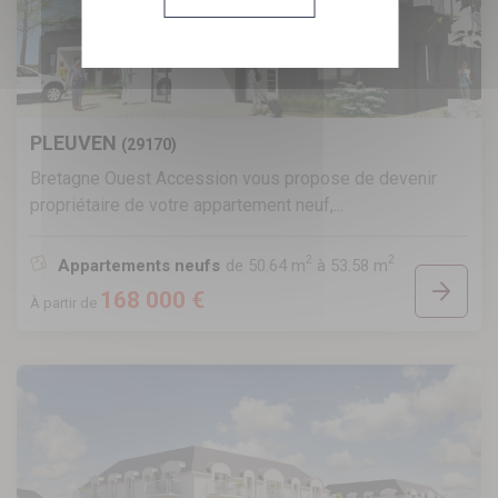
Panneau de gestion des cookies
PLEUVEN
(29170)
Bretagne Ouest Accession vous propose de devenir
propriétaire de votre appartement neuf,...
2
2
Appartements neufs
de 50.64 m
à 53.58 m
168 000 €
À partir de