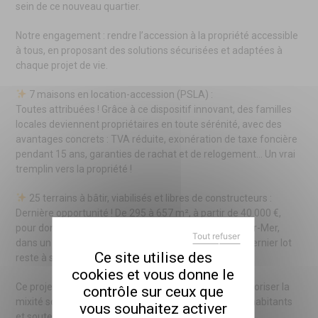
sein de ce nouveau quartier.
Notre engagement : rendre l’accession à la propriété accessible
à tous, en proposant des solutions sécurisées et adaptées à
chaque projet de vie.
7 maisons en location-accession (PSLA) :
Toutes attribuées ! Grâce à ce dispositif innovant, des familles
locales deviennent propriétaires en toute sérénité, avec des
avantages concrets : TVA réduite, exonération de taxe foncière
pendant 15 ans, garanties de rachat et de relogement… Un vrai
tremplin vers la propriété !
25 terrains à bâtir, viabilisés et libres de constructeurs :
Dernière opportunité ! De 295 à 657 m², à partir de 40 000 €,
pour donner vie à votre projet de maison à Moëlan-sur-Mer,
Tout refuser
dans un environnement privilégié et dynamique. Un dernier lot
X
MASQUER LE BANDEAU
Ce site utilise des
reste à saisir !
cookies et vous donne le
Ce projet s’inscrit pleinement dans notre mission : favoriser la
contrôle sur ceux que
mixité sociale, encourager l’installation de nouveaux habitants
vous souhaitez activer
et soutenir la vitalité de nos territoires.