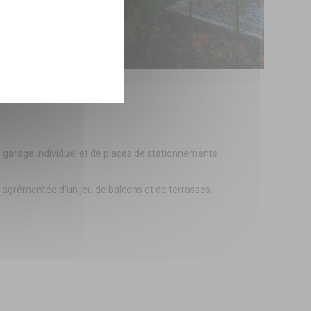
un garage individuel et de places de stationnements
, agrémentée d’un jeu de balcons et de terrasses.