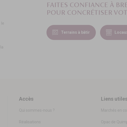
FAITES CONFIANCE À B
POUR CONCRÉTISER VOT
 le
Terrains à bâtir
Locau
la
Accès
Liens utile
Qui sommes-nous ?
Marchés en co
Réalisations
Opac de Quimp