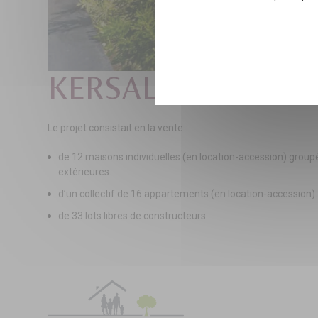
KERSALIOU – TY B
Le projet consistait en la vente :
de 12 maisons individuelles (en location-accession) groupé
extérieures.
d’un collectif de 16 appartements (en location-accession).
de 33 lots libres de constructeurs.