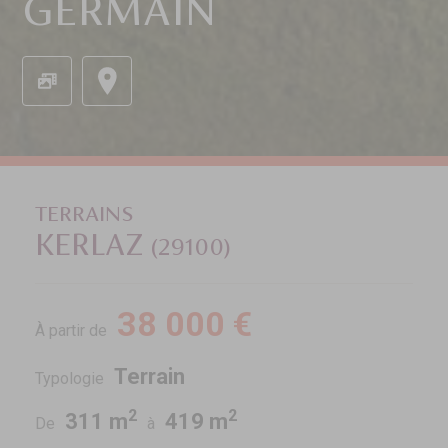
GERMAIN
TERRAINS
KERLAZ
(29100)
38 000 €
À partir de
Terrain
Typologie
2
2
311 m
419 m
De
à