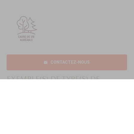
CONTACTEZ-NOUS
EXEMPLE(S) DE TYPE(S) DE
BIEN(S)
Terrain
38 000€
À partir de