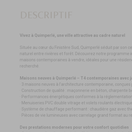
DESCRIPTIF
Vivez à Quimperlé, une ville attractive au cadre naturel
Située au cœur du Finistère Sud, Quimperlé séduit par son c
naturel entre rivières et forêt. Découvrez notre programme i
maisons contemporaines à vendre, idéales pour une résiden
recherché.
Maisons neuves à Quimperlé – T4 contemporaines avec j
· 3 maisons neuves à l’architecture contemporaine, conçues p
· Construction de qualité : maçonnerie en béton, charpente boi
· Performances énergétiques conformes à la réglementatio
· Menuiseries PVC double vitrage et volets roulants électriqu
· Système de chauffage performant : chaudière gaz avec the
· Pièces de vie lumineuses avec carrelage grand format au r
Des prestations modernes pour votre confort quotidien