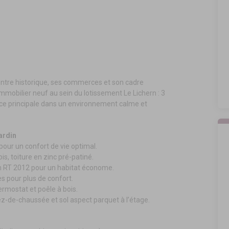
entre historique, ses commerces et son cadre
mmobilier neuf au sein du lotissement Le Lichern : 3
ce principale dans un environnement calme et
ardin
our un confort de vie optimal.
s, toiture en zinc pré-patiné.
n RT 2012 pour un habitat économe.
es pour plus de confort.
rmostat et poêle à bois.
ez-de-chaussée et sol aspect parquet à l’étage.