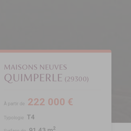
MAISONS NEUVES
QUIMPERLE
(29300)
222 000 €
À partir de
T4
Typologie
2
91.43 m
Surface de