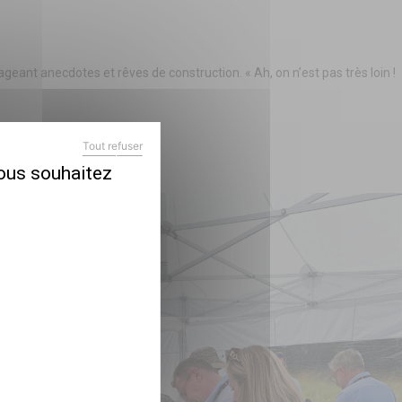
geant anecdotes et rêves de construction. « Ah, on n’est pas très loin !
Tout refuser
X
MASQUER LE BANDEAU DES COOKIES
vous souhaitez