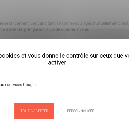
arqué ce lancement. Les candidats se sont encouragés mutuellement, parta
le d’attente, préfigurant la vie de quartier à venir.
ur de tous les participants.
orec II !
s cookies et vous donne le contrôle sur ceux que 
activer
aux services Google
TOUT ACCEPTER
PERSONNALISER