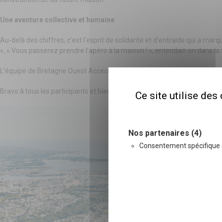
Une aventure collective et humaine
Au-delà des chiffres, c’est l’esprit de solidarité et d’entraide qui a m
», « Vous passerez prendre l’apéro à la maison ! », entendait-on dans la fi
L’équipe de Bretagne Ouest Accession salue le respect et la bonne hume
Bravo à tous les participants et bienvenue dans la grande famille de Kera
Ce site utilise de
Nos partenaires (4)
Consentement spécifique 