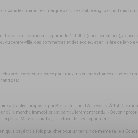
era dans les mémoires, marqué par un véritable engouement des futurs
 et libres de constructeur, à partir de 41 000 € (sous conditions), a sus
 du centre-ville, des commerces et des écoles, et en lisière de la voie 
 choisi de camper sur place pour maximiser leurs chances d’obtenir un 
 candidats.
faire attractive proposée par Bretagne Ouest Accession. À 150 € le mètre
cteur où le marché immobilier est particulièrement tendu. « Devenir pro
 », explique Malvina Daudus, directrice de développement.
n qui a payé trois fois plus cher pour un terrain de même taille à Conca