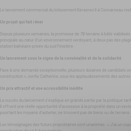
Le lancement commercial du lotissement Keraorec II à Concarneau rest
Un projet qui fait rêver
Depuis plusieurs semaines, la promesse de 78 terrains à bâtir viabilisés
principale au cœur d’un environnement verdoyant, à deux pas des plages,
station balnéaire prisée du sud Finistère.
Un lancement sous le signe de la convivialité et de la solidarité
Face à une demande exceptionnelle, plusieurs dizaines de candidats ont
construction », confie Catherine, sous les applaudissements des autres
Un prix attractif et une accessibilité inédite
Le succès du lancement s’explique en grande partie par la politique tari
II offrent une réelle opportunité d’accession à la propriété dans un se
pourtant les moyens d’acheter, ne trouvent pas de biens ou de terrains
Les témoignages des futurs propriétaires sont unanimes : « J’ai un copai
construction de sa future maison.