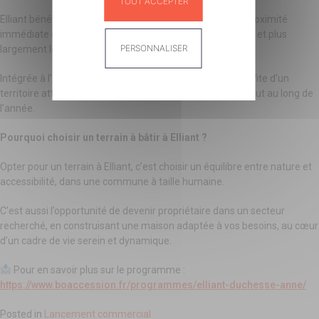
TOUT ACCEPTER
Elliant bénéficie d’une situation géographique idéale, à proximité
immédiate des grands axes reliant Quimper, Concarneau et plus
PERSONNALISER
largement le Finistère Sud.
Intégrée à l’agglomération concarnoise, la commune profite d’un
territoire attractif et animé, offrant une vie locale riche tout au long de
Panneau de gestion des cookies
l’année.
Pourquoi choisir un terrain à bâtir à Elliant ?
Opter pour un terrain à Elliant, c’est choisir un équilibre entre nature et
accessibilité, dans une commune à taille humaine.
C’est aussi l’opportunité de devenir propriétaire dans un secteur
recherché, en construisant une maison adaptée à vos besoins, au cœur
d’un cadre de vie serein et dynamique.
Pour en savoir plus sur le programme :
https://www.boaccession.fr/programmes/elliant-duchesse-anne/
Posted in
Lancement commercial