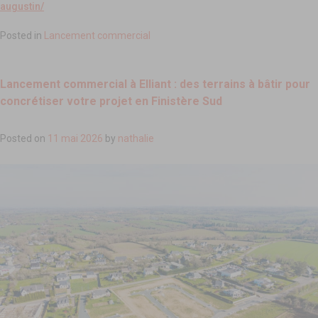
augustin/
Posted in
Lancement commercial
Lancement commercial à Elliant : des terrains à bâtir pour
concrétiser votre projet en Finistère Sud
Posted on
11 mai 2026
by
nathalie